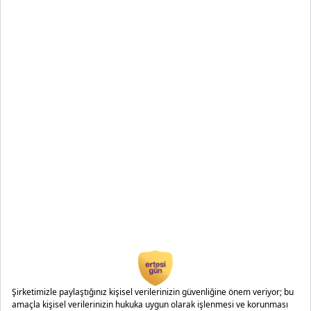
Uzmana Danış
COPYRIGHT © 2026 ERTESIGUN.COM – TÜM HAKLARI
SAKLIDIR
ÇEREZ POLİTİKASI
|
İNTERNET KULLANIM
KOŞULLARI
|
MÜŞTERİ AYDINLATMA METNİ