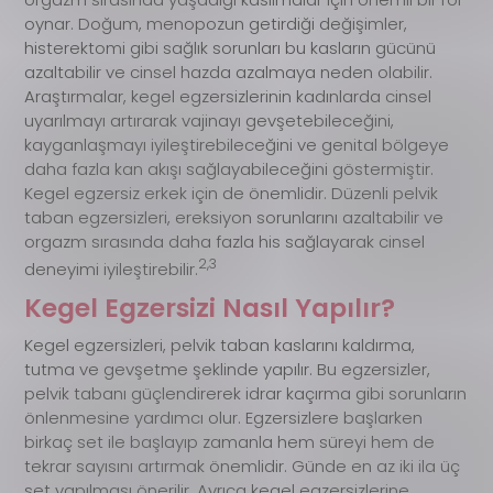
oynar. Doğum, menopozun getirdiği değişimler,
histerektomi gibi sağlık sorunları bu kasların gücünü
azaltabilir ve cinsel hazda azalmaya neden olabilir.
Araştırmalar, kegel egzersizlerinin kadınlarda cinsel
uyarılmayı artırarak vajinayı gevşetebileceğini,
kayganlaşmayı iyileştirebileceğini ve genital bölgeye
daha fazla kan akışı sağlayabileceğini göstermiştir.
Kegel egzersiz erkek için de önemlidir. Düzenli pelvik
taban egzersizleri, ereksiyon sorunlarını azaltabilir ve
orgazm sırasında daha fazla his sağlayarak cinsel
2,3
deneyimi iyileştirebilir.
Kegel Egzersizi Nasıl Yapılır?
Kegel egzersizleri, pelvik taban kaslarını kaldırma,
tutma ve gevşetme şeklinde yapılır. Bu egzersizler,
pelvik tabanı güçlendirerek idrar kaçırma gibi sorunların
önlenmesine yardımcı olur. Egzersizlere başlarken
birkaç set ile başlayıp zamanla hem süreyi hem de
tekrar sayısını artırmak önemlidir. Günde en az iki ila üç
set yapılması önerilir. Ayrıca kegel egzersizlerine