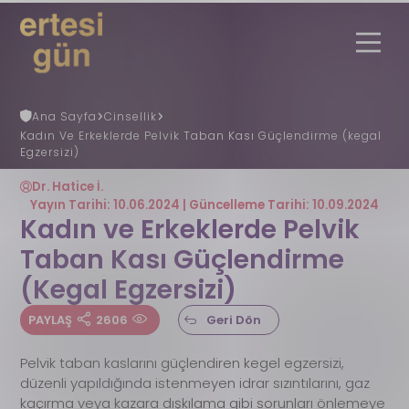
Ana Sayfa
Cinsellik
Kadın Ve Erkeklerde Pelvik Taban Kası Güçlendirme (kegal
Uzmana Danış
Nöbetçi Eczane
Egzersizi)
Ertesi Gün
Nedir?
Ertesi Gün Rehberi
Dr. Hatice İ.
Faydalı Bilgiler
Yayın Tarihi: 10.06.2024 | Güncelleme Tarihi: 10.09.2024
REGL (ADET) GÜNÜ HESAPLAMA
Kadın ve Erkeklerde Pelvik
Gebelik Hesaplama
Taban Kası Güçlendirme
S.S.S
İletişim
(Kegal Egzersizi)
PAYLAŞ
2606
Geri Dön
Pelvik taban kaslarını güçlendiren kegel egzersizi,
düzenli yapıldığında istenmeyen idrar sızıntılarını, gaz
kaçırma veya kazara dışkılama gibi sorunları önlemeye