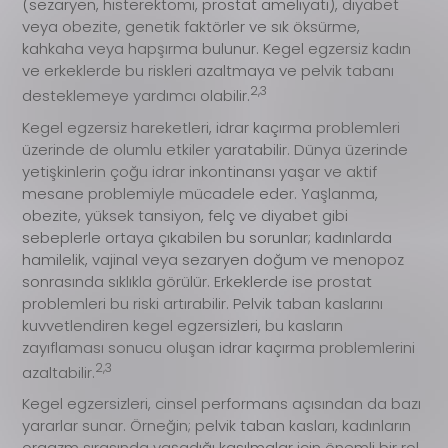
(sezaryen, histerektomi, prostat ameliyatı), diyabet
veya obezite, genetik faktörler ve sık öksürme,
kahkaha veya hapşırma bulunur. Kegel egzersiz kadın
ve erkeklerde bu riskleri azaltmaya ve pelvik tabanı
2,3
desteklemeye yardımcı olabilir.
Kegel egzersiz hareketleri, idrar kaçırma problemleri
üzerinde de olumlu etkiler yaratabilir. Dünya üzerinde
yetişkinlerin çoğu idrar inkontinansı yaşar ve aktif
mesane problemiyle mücadele eder. Yaşlanma,
obezite, yüksek tansiyon, felç ve diyabet gibi
sebeplerle ortaya çıkabilen bu sorunlar; kadınlarda
hamilelik, vajinal veya sezaryen doğum ve menopoz
sonrasında sıklıkla görülür. Erkeklerde ise prostat
problemleri bu riski artırabilir. Pelvik taban kaslarını
kuvvetlendiren kegel egzersizleri, bu kasların
zayıflaması sonucu oluşan idrar kaçırma problemlerini
2,3
azaltabilir.
Kegel egzersizleri, cinsel performans açısından da bazı
yararlar sunar. Örneğin; pelvik taban kasları, kadınların
orgazm sırasında yaşadığı kasılmalar için önemli bir rol