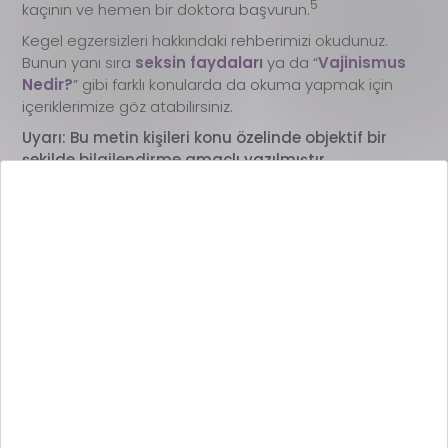
5
kaçının ve hemen bir doktora başvurun.
Kegel egzersizleri hakkındaki rehberimizi okudunuz.
Bunun yanı sıra
seksin faydaları
ya da “
Vajinismus
Nedir?
” gibi farklı konularda da okuma yapmak için
içeriklerimize göz atabilirsiniz.
Uyarı: Bu metin kişileri konu özelinde objektif bir
şekilde bilgilendirme amaçlı yazılmıştır.
Abdi İbrahim Medikal İçerik Ekibi tarafından
hazırlanmıştır.
Kaynakça
https://my.clevelandclinic.org/health/articles/14611-kegel-
exercises
https://www.webmd.com/women/kegels-should-i-do-
them
https://my.clevelandclinic.org/health/body/22729-pelvic-
floor-muscles
https://www.mayoclinichealthsystem.org/hometown-