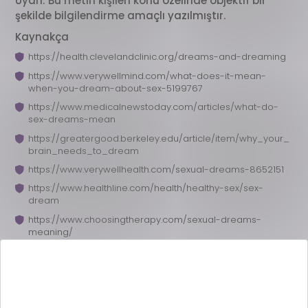
Uyarı: Bu metin kişileri konu özelinde objektif bir
şekilde bilgilendirme amaçlı yazılmıştır.
Kaynakça
https://health.clevelandclinic.org/dreams-and-dreaming
https://www.verywellmind.com/what-does-it-mean-
when-you-dream-about-sex-5199767
https://www.medicalnewstoday.com/articles/what-do-
sex-dreams-mean
https://greatergood.berkeley.edu/article/item/why_your_
brain_needs_to_dream
https://www.verywellhealth.com/sexual-dreams-8652151
https://www.healthline.com/health/healthy-sex/sex-
dream
https://www.choosingtherapy.com/sexual-dreams-
meaning/
https://www.medicalnewstoday.com/articles/321351
Önerilen Bloglar