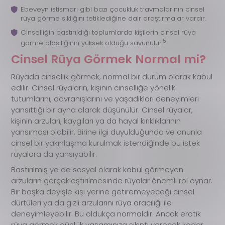
Ebeveyn istismarı gibi bazı çocukluk travmalarının cinsel
rüya görme sıklığını tetiklediğine dair araştırmalar vardır.
Cinselliğin bastırıldığı toplumlarda kişilerin cinsel rüya
5
görme olasılığının yüksek olduğu savunulur.
Cinsel Rüya Görmek Normal mi?
Rüyada cinsellik görmek, normal bir durum olarak kabul
edilir. Cinsel rüyaların, kişinin cinselliğe yönelik
tutumlarını, davranışlarını ve yaşadıkları deneyimleri
yansıttığı bir ayna olarak düşünülür. Cinsel rüyalar,
kişinin arzuları, kaygıları ya da hayal kırıklıklarının
yansıması olabilir. Birine ilgi duyulduğunda ve onunla
cinsel bir yakınlaşma kurulmak istendiğinde bu istek
rüyalara da yansıyabilir.
Bastırılmış ya da sosyal olarak kabul görmeyen
arzuların gerçekleştirilmesinde rüyalar önemli rol oynar.
Bir başka deyişle kişi yerine getiremeyeceği cinsel
dürtüleri ya da gizli arzularını rüya aracılığı ile
deneyimleyebilir. Bu oldukça normaldir. Ancak erotik
rüya görmek günlük yaşamınıza sıkıntı verecek kadar