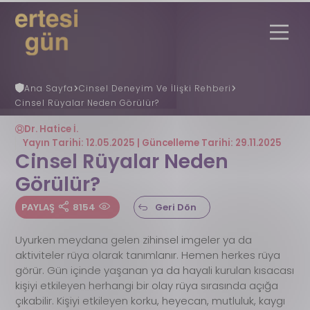
Ana Sayfa
Cinsel Deneyim Ve İlişki Rehberi
Cinsel Rüyalar Neden Görülür?
Uzmana Danış
Nöbetçi Eczane
Ertesi Gün
Nedir?
Dr. Hatice İ.
Ertesi Gün Rehberi
Yayın Tarihi: 12.05.2025 | Güncelleme Tarihi: 29.11.2025
Faydalı Bilgiler
Cinsel Rüyalar Neden
REGL (ADET) GÜNÜ HESAPLAMA
Görülür?
Gebelik Hesaplama
S.S.S
PAYLAŞ
8154
Geri Dön
İletişim
​Uyurken meydana gelen zihinsel imgeler ya da
aktiviteler rüya olarak tanımlanır. Hemen herkes rüya
görür. Gün içinde yaşanan ya da hayali kurulan kısacası
kişiyi etkileyen herhangi bir olay rüya sırasında açığa
çıkabilir. Kişiyi etkileyen korku, heyecan, mutluluk, kaygı