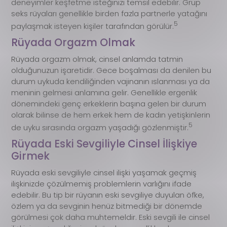
deneyimler keşfetme isteğinizi temsil edebilir. Grup
seks rüyaları genellikle birden fazla partnerle yatağını
5
paylaşmak isteyen kişiler tarafından görülür.
Rüyada Orgazm Olmak
Rüyada orgazm olmak, cinsel anlamda tatmin
olduğunuzun işaretidir. Gece boşalması da denilen bu
durum uykuda kendiliğinden vajinanın ıslanması ya da
meninin gelmesi anlamına gelir. Genellikle ergenlik
dönemindeki genç erkeklerin başına gelen bir durum
olarak bilinse de hem erkek hem de kadın yetişkinlerin
5
de uyku sırasında orgazm yaşadığı gözlenmiştir.
Rüyada Eski Sevgiliyle Cinsel İlişkiye
Girmek
Rüyada eski sevgiliyle cinsel ilişki yaşamak geçmiş
ilişkinizde çözülmemiş problemlerin varlığını ifade
edebilir. Bu tip bir rüyanın eski sevgiliye duyulan öfke,
özlem ya da sevginin henüz bitmediği bir dönemde
görülmesi çok daha muhtemeldir. Eski sevgili ile cinsel