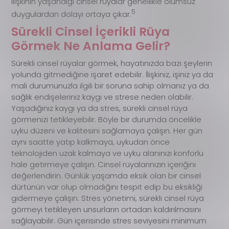
ilişkinin yaşandığı cinsel rüyalar genellikle olumsuz
5
duygulardan dolayı ortaya çıkar.
Sürekli Cinsel İçerikli Rüya
Görmek Ne Anlama Gelir?
Sürekli cinsel rüyalar görmek, hayatınızda bazı şeylerin
yolunda gitmediğine işaret edebilir. İlişkiniz, işiniz ya da
mali durumunuzla ilgili bir soruna sahip olmanız ya da
sağlık endişeleriniz kaygı ve strese neden olabilir.
Yaşadığınız kaygı ya da stres, sürekli cinsel rüya
görmenizi tetikleyebilir. Böyle bir durumda öncelikle
uyku düzeni ve kalitesini sağlamaya çalışın. Her gün
aynı saatte yatıp kalkmaya, uykudan önce
teknolojiden uzak kalmaya ve uyku alanınızı konforlu
hale getirmeye çalışın. Cinsel rüyalarınızın içeriğini
değerlendirin. Günlük yaşamda eksik olan bir cinsel
dürtünün var olup olmadığını tespit edip bu eksikliği
gidermeye çalışın. Stres yönetimi, sürekli cinsel rüya
görmeyi tetikleyen unsurların ortadan kaldırılmasını
sağlayabilir. Gün içerisinde stres seviyesini minimum