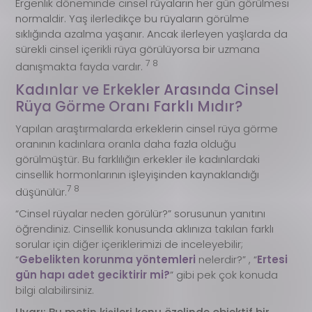
Ergenlik döneminde cinsel rüyaların her gün görülmesi
normaldir. Yaş ilerledikçe bu rüyaların görülme
sıklığında azalma yaşanır. Ancak ilerleyen yaşlarda da
sürekli cinsel içerikli rüya görülüyorsa bir uzmana
7 8
danışmakta fayda vardır.
Kadınlar ve Erkekler Arasında Cinsel
Rüya Görme Oranı Farklı Mıdır?
Yapılan araştırmalarda erkeklerin cinsel rüya görme
oranının kadınlara oranla daha fazla olduğu
görülmüştür. Bu farklılığın erkekler ile kadınlardaki
cinsellik hormonlarının işleyişinden kaynaklandığı
7 8
düşünülür.
“Cinsel rüyalar neden görülür?” sorusunun yanıtını
öğrendiniz. Cinsellik konusunda aklınıza takılan farklı
sorular için diğer içeriklerimizi de inceleyebilir;
“
Gebelikten korunma yöntemleri
nelerdir?” , “
Ertesi
gün hapı adet geciktirir mi?
” gibi pek çok konuda
bilgi alabilirsiniz.