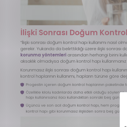
İlişki Sonrası Doğum Kontro
“İlişki sonrası doğum kontrol hapı kullanımı nasıl ol
gerekir. Yukarıda da belirttildiği üzere ilişki sonrası
korunma yöntemleri
arasından herhangi birini kul
aksaklık olmadıysa doğum kontrol hapı kullanmanı
Korunmasız ilişki sonrası doğum kontrol hapı kullanım
kontrol haplarının kullanımı, hapların türüne göre değ
Progestin içeren doğum kontrol haplarının paketinde te
Özellikle kilolu kadınlarda daha etkili olduğu söylenen 
hapı kullanırsanız ilacı kullandıktan sonraki beş gün 
Üçüncü ve son acil doğum kontrol hapı, hem progestin h
kontrol hapı gibi korunmasız ilişkiden sonra beş gün iç