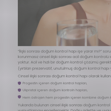
“İlişki sonrası doğum kontrol hapı işe yarar mı?” s
korunmasız cinsel ilişki sonrası acil doğum kontrolü iç
yoktur. Acil ve hızlı bir doğum kontrol çözümü gerek
(yırtılan prezervatif, unutulmuş doğum kontrol hapı ya 
Cinsel ilişki sonrası doğum kontrol hapı olarak kullanı
Progestin içeren doğum kontrol hapları,
Ulipristal içeren doğum kontroln hapları,
Hem östrojen hem progestin içeren kombine doğum ko
Yukarıda bulunan cinsel ilişki sonrası doğum kontrol 
yumurtlamayı engellemektir. Doğru adette ve uygun z