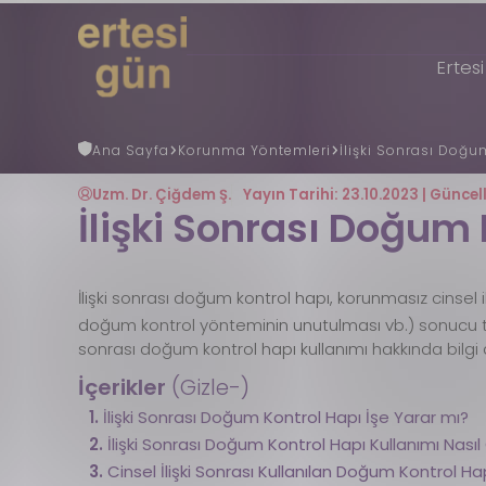
Ertes
Ana Sayfa
Korunma Yöntemleri
İlişki Sonrası Doğu
Uzmana Danış
Nöbetçi Eczane
Ertesi Gün
Nedir?
Uzm. Dr. Çiğdem Ş.
Yayın Tarihi: 23.10.2023 | Güncel
Ertesi Gün Rehberi
İlişki Sonrası Doğum 
Faydalı Bilgiler
REGL (ADET) GÜNÜ HESAPLAMA
Gebelik Hesaplama
İlişki sonrası doğum kontrol hapı, korunmasız cinse
S.S.S
doğum kontrol yönteminin unutulması vb.) sonucu te
İletişim
sonrası doğum kontrol hapı kullanımı hakkında bilgi al
İçerikler 
(Gizle-)
İlişki Sonrası Doğum Kontrol Hapı İşe Yarar mı?
İlişki Sonrası Doğum Kontrol Hapı Kullanımı Nasıl
Cinsel İlişki Sonrası Kullanılan Doğum Kontrol Hap