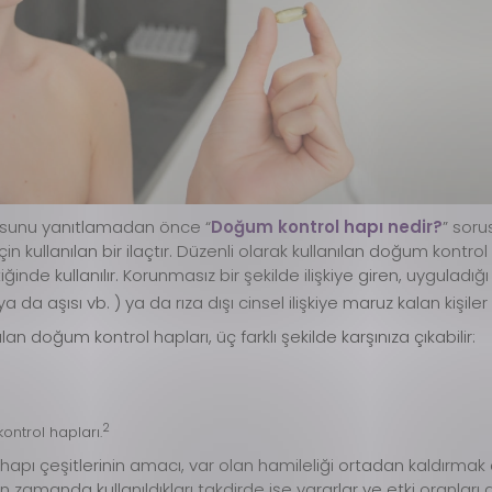
orusunu yanıtlamadan önce “
Doğum kontrol hapı nedir?
” soru
in kullanılan bir ilaçtır. Düzenli olarak kullanılan doğum kontro
tiğinde kullanılır. Korunmasız bir şekilde ilişkiye giren, uygu
da aşısı vb. ) ya da rıza dışı cinsel ilişkiye maruz kalan kişiler
lan doğum kontrol hapları, üç farklı şekilde karşınıza çıkabilir:
2
ntrol hapları.
hapı çeşitlerinin amacı, var olan hamileliği ortadan kaldırmak d
amanda kullanıldıkları takdirde işe yararlar ve etki oranları 