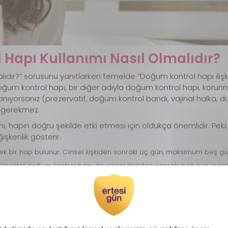
l Hapı Kullanımı Nasıl Olmalıdır?
malıdır?” sorusunu yanıtlarken temelde “Doğum kontrol hapı ilişk
 doğum kontrol hapı, bir diğer adıyla doğum kontrol hapı, korunmas
lanıyorsanız (prezervatif, doğum kontrol bandı, vajinal halka,
z gerekmez.
ı, hapın doğru şekilde etki etmesi için oldukça önemlidir. Peki
işkenlik gösterir.
k bir hap bulunur. Cinsel ilişkiden sonraki üç gün, maksimum beş gü
ulipristal doğum kontrol hapı da cinsel ilişkiden sonraki beş gün içer
boyunca herhangi bir hormonal kontraseptif almamanız gerekir.
em de östrojen içeren, kombine doğum kontrol haplarıdır. Genellikle
erisinde alınması gerekir. En doğru kullanım için eczacınıza ya da heki