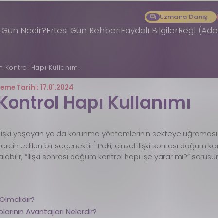
Uzmana Danış
i Gün Nedir?
Ertesi Gün Rehberi
Faydalı Bilgiler
Regl (Ad
m Kontrol Hapı Kullanımı
leme Tarihi: 17.01.2024
Kontrol Hapı Kullanımı
l ilişki yaşayan ya da korunma yöntemlerinin sekteye uğraması 
1
rcih edilen bir seçenektir.
Peki, cinsel ilişki sonrası doğum kon
abilir, “İlişki sonrası doğum kontrol hapı işe yarar mı?” sorusun
 Olmalıdır?
larının Avantajları Nelerdir?