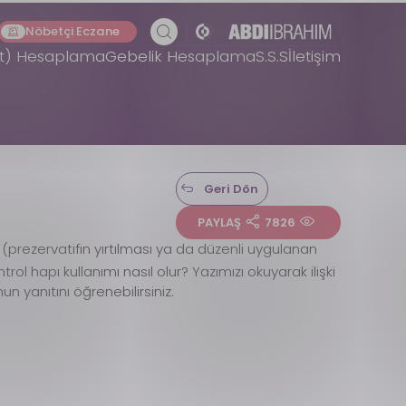
Nöbetçi Eczane
et) Hesaplama
Gebelik Hesaplama
S.S.S
İletişim
Geri Dön
PAYLAŞ
7826
(prezervatifin yırtılması ya da düzenli uygulanan
trol hapı kullanımı nasıl olur? Yazımızı okuyarak ilişki
un yanıtını öğrenebilirsiniz.