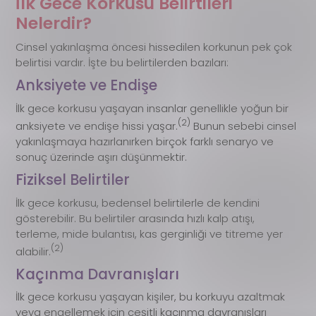
İlk Gece Korkusu Belirtileri
Nelerdir?
Cinsel yakınlaşma öncesi hissedilen korkunun pek çok
belirtisi vardır. İşte bu belirtilerden bazıları:
Anksiyete ve Endişe
İlk gece korkusu yaşayan insanlar genellikle yoğun bir
(2)
anksiyete ve endişe hissi yaşar.
Bunun sebebi cinsel
yakınlaşmaya hazırlanırken birçok farklı senaryo ve
sonuç üzerinde aşırı düşünmektir.
Fiziksel Belirtiler
İlk gece korkusu, bedensel belirtilerle de kendini
gösterebilir. Bu belirtiler arasında hızlı kalp atışı,
terleme, mide bulantısı, kas gerginliği ve titreme yer
(2)
alabilir.
Kaçınma Davranışları
İlk gece korkusu yaşayan kişiler, bu korkuyu azaltmak
veya engellemek için çeşitli kaçınma davranışları