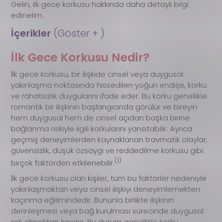
Gelin, ilk gece korkusu hakkında daha detaylı bilgi
edinelim.
İçerikler 
(Göster + )
İlk Gece Korkusu Nedir?
İlk gece korkusu, bir ilişkide cinsel veya duygusal
yakınlaşma noktasında hissedilen yoğun endişe, korku
ve rahatsızlık duygularını ifade eder. Bu korku genellikle
romantik bir ilişkinin başlangıcında görülür ve bireyin
hem duygusal hem de cinsel açıdan başka birine
bağlanma riskiyle ilgili korkularını yansıtabilir. Ayrıca
geçmiş deneyimlerden kaynaklanan travmatik olaylar,
güvensizlik, düşük özsaygı ve reddedilme korkusu gibi
(1)
birçok faktörden etkilenebilir.
İlk gece korkusu olan kişiler, tüm bu faktörler nedeniyle
yakınlaşmaktan veya cinsel ilişkiyi deneyimlemekten
kaçınma eğilimindedir. Bununla birlikte ilişkinin
derinleşmesi veya bağ kurulması sürecinde duygusal
risk almaktan kaçınır. Bu durum genellikle korku,