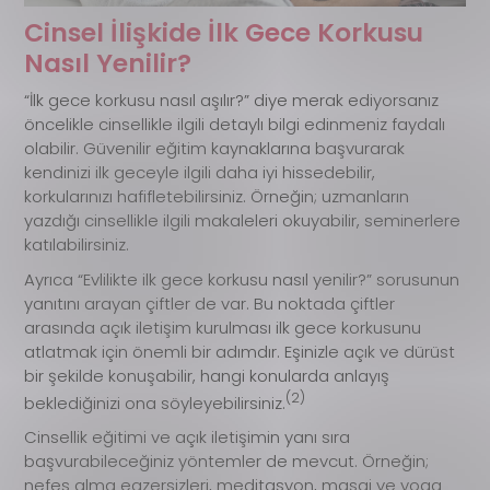
Cinsel İlişkide İlk Gece Korkusu
Nasıl Yenilir?
“İlk gece korkusu nasıl aşılır?” diye merak ediyorsanız
öncelikle cinsellikle ilgili detaylı bilgi edinmeniz faydalı
olabilir. Güvenilir eğitim kaynaklarına başvurarak
kendinizi ilk geceyle ilgili daha iyi hissedebilir,
korkularınızı hafifletebilirsiniz. Örneğin; uzmanların
yazdığı cinsellikle ilgili makaleleri okuyabilir, seminerlere
katılabilirsiniz.
Ayrıca “Evlilikte ilk gece korkusu nasıl yenilir?” sorusunun
yanıtını arayan çiftler de var. Bu noktada çiftler
arasında açık iletişim kurulması ilk gece korkusunu
atlatmak için önemli bir adımdır. Eşinizle açık ve dürüst
bir şekilde konuşabilir, hangi konularda anlayış
(2)
beklediğinizi ona söyleyebilirsiniz.
Cinsellik eğitimi ve açık iletişimin yanı sıra
başvurabileceğiniz yöntemler de mevcut. Örneğin;
nefes alma egzersizleri, meditasyon, masaj ve yoga