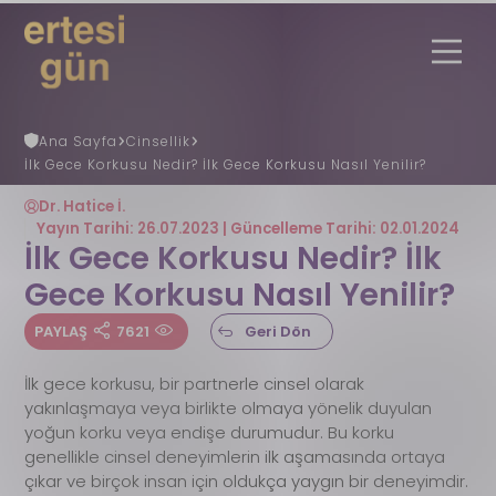
Ana Sayfa
Cinsellik
İlk Gece Korkusu Nedir? İlk Gece Korkusu Nasıl Yenilir?
Uzmana Danış
Nöbetçi Eczane
Ertesi Gün
Nedir?
Dr. Hatice İ.
Ertesi Gün Rehberi
Yayın Tarihi: 26.07.2023 | Güncelleme Tarihi: 02.01.2024
Faydalı Bilgiler
İlk Gece Korkusu Nedir? İlk
REGL (ADET) GÜNÜ HESAPLAMA
Gece Korkusu Nasıl Yenilir?
Gebelik Hesaplama
S.S.S
PAYLAŞ
7621
Geri Dön
İletişim
İlk gece korkusu, bir partnerle cinsel olarak
yakınlaşmaya veya birlikte olmaya yönelik duyulan
yoğun korku veya endişe durumudur. Bu korku
genellikle cinsel deneyimlerin ilk aşamasında ortaya
çıkar ve birçok insan için oldukça yaygın bir deneyimdir.