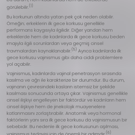
(1)
görülebilir.
Bu korkunun altında yatan pek çok neden olabilir.
Örneğin; erkeklerin ilk gece korkusu genellikle
performans kaygısıyla ilgilidir. Diğer yandan hem
erkeklerde hem de kadınlarda ilk gece korkusu beden
imajıyla ilgili sorunlardan veya geçmiş cinsel
(5)
travmalardan kaynaklanabilir.
Ayrıca kadınlarda ilk
gece korkusu vajinismus gibi daha ciddi problemlere
yol açabilir.
Vajinismus, kadınlarda vajinal penetrasyon sırasında
kasılma ve ağrı ile karakterize bir durumdur. Bu durum,
vajinanın çevresindeki kasların istemsiz bir şekilde
kasılması sonucunda ortaya çıkar. Vajinismus genellikle
cinsel ilişkiyi engelleyen bir faktördür ve kadınların hem
cinsel ilişkiye hem de jinekolojik muayenelere
katlanmasını zorlaştırabilir. Anatomik veya hormonal
faktörlerin yanı sıra ilk gece korkusu da vajinismusun bir
sebebidir. Bu nedenle ilk gece korkusunun aşılması,
(6)
vajinismus tedavisi için de önemli bir adımdır.