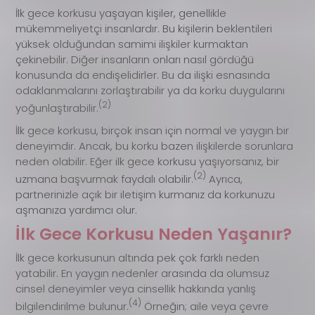
İlk gece korkusu yaşayan kişiler, genellikle
mükemmeliyetçi insanlardır. Bu kişilerin beklentileri
yüksek olduğundan samimi ilişkiler kurmaktan
çekinebilir. Diğer insanların onları nasıl gördüğü
konusunda da endişelidirler. Bu da ilişki esnasında
odaklanmalarını zorlaştırabilir ya da korku duygularını
(2)
yoğunlaştırabilir.
İlk gece korkusu, birçok insan için normal ve yaygın bir
deneyimdir. Ancak, bu korku bazen ilişkilerde sorunlara
neden olabilir. Eğer ilk gece korkusu yaşıyorsanız, bir
(2)
uzmana başvurmak faydalı olabilir.
Ayrıca,
partnerinizle açık bir iletişim kurmanız da korkunuzu
aşmanıza yardımcı olur.
İlk Gece Korkusu Neden Yaşanır?
İlk gece korkusunun altında pek çok farklı neden
yatabilir. En yaygın nedenler arasında da olumsuz
cinsel deneyimler veya cinsellik hakkında yanlış
(4)
bilgilendirilme bulunur.
Örneğin; aile veya çevre