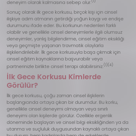
(1)
deneyim olarak kalmasına sebep olur.
Sonuç olarak ilk gece korkusu, birçok kişi için cinsel
ilişkiye adım atmanın getirdiği yoğun kaygı ve endişe
durumunu ifade eder. Bu korkunun nedenleri farklı
olabilir ve genellikle cinsel deneyimlerle ilgili olumsuz
deneyimler, yanlış bilgilendirme, cinsel eğitim eksikliği
veya geçmişte yaşanan travmatik olaylarla
ilişkilendirilebilir. İlk gece korkusuyla başa çıkmak için
cinsel eğitim kaynaklarına başvurabilir veya
(1)(4)
partnerinizle birlikte cinsel terapi alabilirsiniz.
İlk Gece Korkusu Kimlerde
Görülür?
İlk gece korkusu, çoğu zaman cinsel ilişkilerin
başlangıcında ortaya çıkan bir durumdur. Bu korku,
genellikle cinsel deneyimi olmayan veya sınırlı
deneyimi olan kişilerde görülür. Özellikle ergenlik
döneminde başlayan ve cinsel bilgi eksikliğinden ya da
utanma ve suçluluk duygusundan kaynaklı ortaya çıkan
bu durum, hem kadınlarda hem de erkeklerde