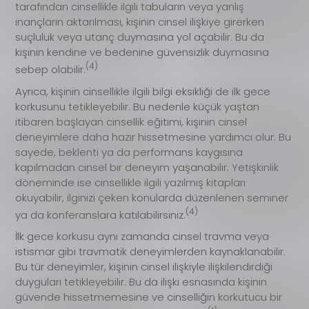
tarafından cinsellikle ilgili tabuların veya yanlış
inançların aktarılması, kişinin cinsel ilişkiye girerken
suçluluk veya utanç duymasına yol açabilir. Bu da
kişinin kendine ve bedenine güvensizlik duymasına
(4)
sebep olabilir.
Ayrıca, kişinin cinsellikle ilgili bilgi eksikliği de ilk gece
korkusunu tetikleyebilir. Bu nedenle küçük yaştan
itibaren başlayan cinsellik eğitimi, kişinin cinsel
deneyimlere daha hazır hissetmesine yardımcı olur. Bu
sayede, beklenti ya da performans kaygısına
kapılmadan cinsel bir deneyim yaşanabilir. Yetişkinlik
döneminde ise cinsellikle ilgili yazılmış kitapları
okuyabilir, ilginizi çeken konularda düzenlenen seminer
(4)
ya da konferanslara katılabilirsiniz.
İlk gece korkusu aynı zamanda cinsel travma veya
istismar gibi travmatik deneyimlerden kaynaklanabilir.
Bu tür deneyimler, kişinin cinsel ilişkiyle ilişkilendirdiği
duyguları tetikleyebilir. Bu da ilişki esnasında kişinin
güvende hissetmemesine ve cinselliğin korkutucu bir