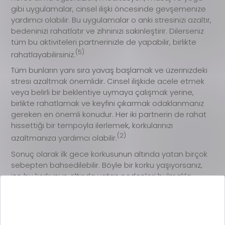
gibi uygulamalar, cinsel ilişki öncesinde gevşemenize
yardımcı olabilir. Bu uygulamalar o anki stresinizi azaltır,
bedeninizi rahatlatır ve zihninizi sakinleştirir. Dilerseniz
tüm bu aktiviteleri partnerinizle de yapabilir, birlikte
(5)
rahatlayabilirsiniz.
Tüm bunların yanı sıra yavaş başlamak ve üzerinizdeki
stresi azaltmak önemlidir. Cinsel ilişkide acele etmek
veya belirli bir beklentiye uymaya çalışmak yerine,
birlikte rahatlamak ve keyfini çıkarmak odaklanmanız
gereken en önemli konudur. Her iki partnerin de rahat
hissettiği bir tempoyla ilerlemek, korkularınızı
(2)
azaltmanıza yardımcı olabilir.
Sonuç olarak ilk gece korkusunun altında yatan birçok
sebepten bahsedilebilir. Böyle bir korku yaşıyorsanız,
işe bu korkunun altında yatan nedenleri bulmakla
başlayabilirsiniz. Bunun için mutlaka bir uzmana
danışmalı, yapmanız gerekenlerle ilgili doğru
yönlendirme almalısınız. İlk gece korkusunun yanı sıra
korunmasız ilişkide dikkat edilmesi gerekenler
ile