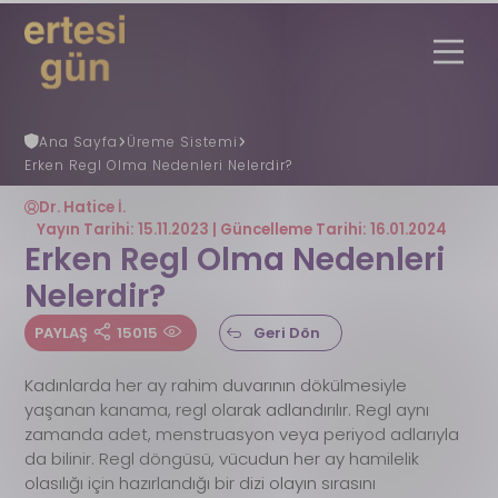
Ana Sayfa
Üreme Sistemi
Erken Regl Olma Nedenleri Nelerdir?
Uzmana Danış
Nöbetçi Eczane
Ertesi Gün
Nedir?
Dr. Hatice İ.
Ertesi Gün Rehberi
Yayın Tarihi: 15.11.2023 | Güncelleme Tarihi: 16.01.2024
Faydalı Bilgiler
Erken Regl Olma Nedenleri
REGL (ADET) GÜNÜ HESAPLAMA
Nelerdir?
Gebelik Hesaplama
S.S.S
PAYLAŞ
15015
Geri Dön
İletişim
Kadınlarda her ay rahim duvarının dökülmesiyle
yaşanan kanama, regl olarak adlandırılır. Regl aynı
zamanda adet, menstruasyon veya periyod adlarıyla
da bilinir. Regl döngüsü, vücudun her ay hamilelik
olasılığı için hazırlandığı bir dizi olayın sırasını