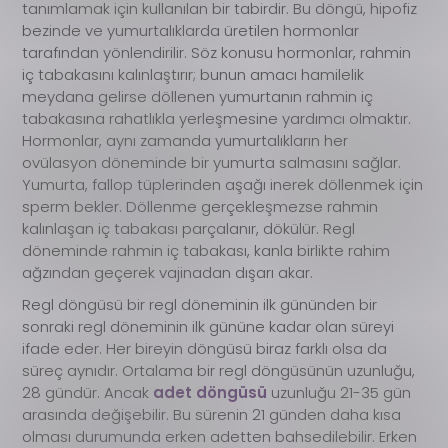
tanımlamak için kullanılan bir tabirdir. Bu döngü, hipofiz
bezinde ve yumurtalıklarda üretilen hormonlar
tarafından yönlendirilir. Söz konusu hormonlar, rahmin
iç tabakasını kalınlaştırır; bunun amacı hamilelik
meydana gelirse döllenen yumurtanın rahmin iç
tabakasına rahatlıkla yerleşmesine yardımcı olmaktır.
Hormonlar, aynı zamanda yumurtalıkların her
ovülasyon döneminde bir yumurta salmasını sağlar.
Yumurta, fallop tüplerinden aşağı inerek döllenmek için
sperm bekler. Döllenme gerçekleşmezse rahmin
kalınlaşan iç tabakası parçalanır, dökülür. Regl
döneminde rahmin iç tabakası, kanla birlikte rahim
ağzından geçerek vajinadan dışarı akar.
Regl döngüsü bir regl döneminin ilk gününden bir
sonraki regl döneminin ilk gününe kadar olan süreyi
ifade eder. Her bireyin döngüsü biraz farklı olsa da
süreç aynıdır. Ortalama bir regl döngüsünün uzunluğu,
28 gündür. Ancak
adet döngüsü
uzunluğu 21-35 gün
arasında değişebilir. Bu sürenin 21 günden daha kısa
olması durumunda erken adetten bahsedilebilir. Erken