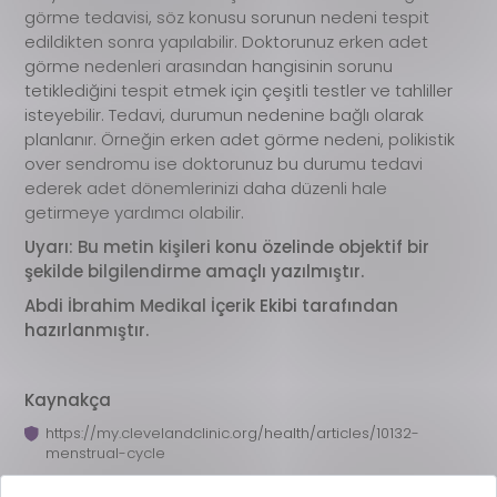
görme tedavisi, söz konusu sorunun nedeni tespit
edildikten sonra yapılabilir. Doktorunuz erken adet
görme nedenleri arasından hangisinin sorunu
tetiklediğini tespit etmek için çeşitli testler ve tahliller
isteyebilir. Tedavi, durumun nedenine bağlı olarak
planlanır. Örneğin erken adet görme nedeni, polikistik
over sendromu ise doktorunuz bu durumu tedavi
ederek adet dönemlerinizi daha düzenli hale
getirmeye yardımcı olabilir.
Uyarı: Bu metin kişileri konu özelinde objektif bir
şekilde bilgilendirme amaçlı yazılmıştır.
Abdi İbrahim Medikal İçerik Ekibi tarafından
hazırlanmıştır.
Kaynakça
https://my.clevelandclinic.org/health/articles/10132-
menstrual-cycle
https://www.healthline.com/health/womens-health/early-