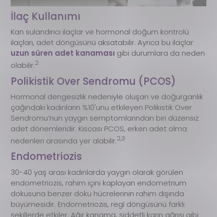
İlaç Kullanımı
Kan sulandırıcı ilaçlar ve hormonal doğum kontrolü
ilaçları, adet döngüsünü aksatabilir. Ayrıca bu ilaçlar
uzun süren adet kanaması
gibi durumlara da neden
2
olabilir.
Polikistik Over Sendromu (PCOS)
Hormonal dengesizlik nedeniyle oluşan ve doğurganlık
çağındaki kadınların %10'unu etkileyen Polikistik Over
Sendromu’nun yaygın semptomlarından biri düzensiz
adet dönemleridir. Kıscası PCOS, erken adet olma
2,3
nedenleri arasında yer alabilir.
Endometriozis
30-40 yaş arası kadınlarda yaygın olarak görülen
endometriozis, rahim içini kaplayan endometrium
dokusuna benzer doku hücrelerinin rahim dışında
büyümesidir. Endometriozis, regl döngüsünü farklı
şekillerde etkiler. Ağır kanama, şiddetli karın ağrısı gibi