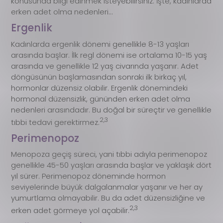
konusunda bilgi edinmek isteyebilirsiniz. İşte, kadınlarda
erken adet olma nedenleri…
Ergenlik
Kadınlarda ergenlik dönemi genellikle 8-13 yaşları
arasında başlar. İlk regl dönemi ise ortalama 10-15 yaş
arasında ve genellikle 12 yaş civarında yaşanır. Adet
döngüsünün başlamasından sonraki ilk birkaç yıl,
hormonlar düzensiz olabilir. Ergenlik dönemindeki
hormonal düzensizlik, gününden erken adet olma
nedenleri arasındadır. Bu doğal bir süreçtir ve genellikle
2,3
tıbbi tedavi gerektirmez.
Perimenopoz
Menopoza geçiş süreci, yani tıbbi adıyla perimenopoz
genellikle 45-50 yaşları arasında başlar ve yaklaşık dört
yıl sürer. Perimenopoz döneminde hormon
seviyelerinde büyük dalgalanmalar yaşanır ve her ay
yumurtlama olmayabilir. Bu da adet düzensizliğine ve
2,3
erken adet görmeye yol açabilir.