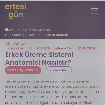
Ana Sayfa
Üreme Sistemi
Erkek Üreme Sistemi Anatomisi Nasıldır?
Uzmana Danış
Nöbetçi Eczane
Ertesi Gün
Nedir?
Dr. Hatice İ.
Ertesi Gün Rehberi
Yayın Tarihi: 14.11.2023 | Güncelleme Tarihi: 29.01.2024
Faydalı Bilgiler
Erkek Üreme Sistemi
REGL (ADET) GÜNÜ HESAPLAMA
Anatomisi Nasıldır?
Gebelik Hesaplama
S.S.S
PAYLAŞ
4265
Geri Dön
İletişim
Temel görevleri üreme ve idrara çıkma olan erkek
üreme sistemi, farklı işlevlere sahip pek çok bölümden
meydana gelir. Hem iç hem de dış organlardan oluşan
bu anatomi erkek üreme sistemi ile kadın üreme
1
sisteminin ortak özelliğidir.
Yazımızı okuyarak “Erkek