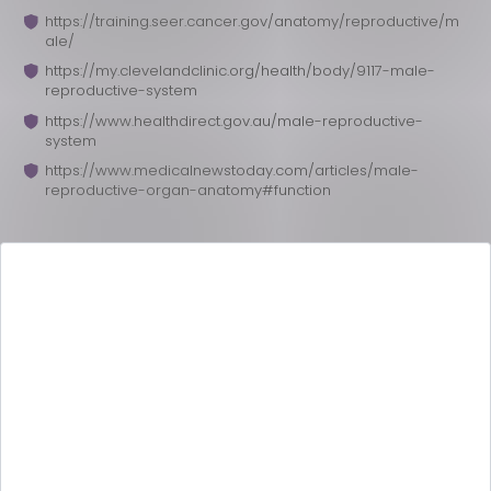
https://training.seer.cancer.gov/anatomy/reproductive/m
ale/
https://my.clevelandclinic.org/health/body/9117-male-
reproductive-system
https://www.healthdirect.gov.au/male-reproductive-
system
https://www.medicalnewstoday.com/articles/male-
reproductive-organ-anatomy#function
Önerilen Bloglar
Dr. Hatice İ.
14.11.2023
Kadınlarda Üreme Sistemi Anatomisi
Nasıldır
Ana işlevi doğurganlık olan kadın üreme sistemi,
hem iç hem de dış organlardan oluşur.