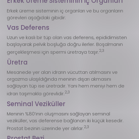
Erkek Üreme Sisteminin İç Organları
Erkek üreme sisteminin iç organları ve bu organların
görevleri aşağıdaki gibidir:
Vas Deferens
Uzun ve kaslı bir tüp olan vas deferens, epididimisten
başlayarak pelvik boşluğa doğru ilerler. Boşalmanın
2,3
gerçekleşmesi için spermi üretraya taşır.
Üretra
Mesanede yer alan idrarın vücuttan atılmasını ve
orgazma ulaşıldığında meninin dışarı akmasını
sağlayan tüp ise üretradır. Yani hem meniyi hem de
2,3
idrarı taşımakla görevlidir.
Seminal Veziküller
Meninin %80’inin oluşmasını sağlayan seminal
veziküller, vas deferense bağlanan iki küçük kesedir.
2,3
Prostat bezinin üzerinde yer alırlar.
Prostat Bezi