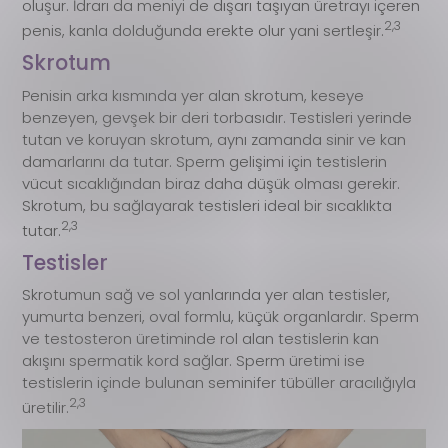
oluşur. İdrarı da meniyi de dışarı taşıyan üretrayı içeren
2,3
penis, kanla dolduğunda erekte olur yani sertleşir.
Skrotum
Penisin arka kısmında yer alan skrotum, keseye
benzeyen, gevşek bir deri torbasıdır. Testisleri yerinde
tutan ve koruyan skrotum, aynı zamanda sinir ve kan
damarlarını da tutar. Sperm gelişimi için testislerin
vücut sıcaklığından biraz daha düşük olması gerekir.
Skrotum, bu sağlayarak testisleri ideal bir sıcaklıkta
2,3
tutar.
Testisler
Skrotumun sağ ve sol yanlarında yer alan testisler,
yumurta benzeri, oval formlu, küçük organlardır. Sperm
ve testosteron üretiminde rol alan testislerin kan
akışını spermatik kord sağlar. Sperm üretimi ise
testislerin içinde bulunan seminifer tübüller aracılığıyla
2,3
üretilir.