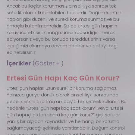
Ancak bu ilaçlar korunmasız cinsel ilişki sonrası tek
seferlik olarak kullanılabilen haplardır. Doğum kontrol
hapları gibi düzenli ve sürekli koruma sunmaz ve bu
amaçla kullanılmamalıdır. Siz de ertesi gün hapının
koruyucu etkisinin hangi süreci kapsadığını merak
ediyorsanız veya bu konuda tereddütleriniz varsa
içeriğimizi okumaya devam edebilir ve detaylı bilgi
edinebilirsiniz.
İçerikler 
(Göster + )
Ertesi Gün Hapı Kaç Gün Korur?
Ertesi gün hapları uzun süreli bir koruma sağlamaz.
Yalnızca geriye dönük olarak cinsel ilişki sonrasında
gebelik riskini azaltma amacıyla tek seferlik kullanılır. Bu
nedenle “Ertesi gün hapı kaç saat korur?” veya “Ertesi
gün hapı içildikten sonra kaç gün korur?” gibi sorular
yanlış bir algıdan kaynaklıdır ve herhangi bir koruma
sağlamayacağı şeklinde yanıtlanabilir. Doğum kontrol
hapı veya spiral gibi ileriye dönük bir koruma sunmaz,