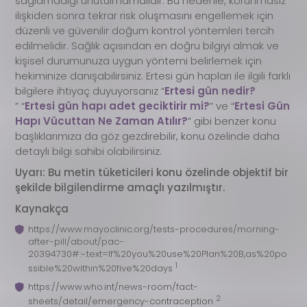
sağlamadığı unutulmamalıdır. Bu nedenle, korunmasız
ilişkiden sonra tekrar risk oluşmasını engellemek için
düzenli ve güvenilir doğum kontrol yöntemleri tercih
edilmelidir. Sağlık açısından en doğru bilgiyi almak ve
kişisel durumunuza uygun yöntemi belirlemek için
hekiminize danışabilirsiniz. Ertesi gün hapları ile ilgili farklı
bilgilere ihtiyaç duyuyorsanız “
Ertesi gün nedir?
” “
Ertesi gün hapı adet geciktirir mi?
” ve “
Ertesi Gün
Hapı Vücuttan Ne Zaman Atılır?
” gibi benzer konu
başlıklarımıza da göz gezdirebilir, konu özelinde daha
detaylı bilgi sahibi olabilirsiniz.
Uyarı: Bu metin tüketicileri konu özelinde objektif bir
şekilde bilgilendirme amaçlı yazılmıştır.
Kaynakça
https://www.mayoclinic.org/tests-procedures/morning-
after-pill/about/pac-
20394730#:~:text=If%20you%20use%20Plan%20B,as%20po
1
ssible%20within%20five%20days
https://www.who.int/news-room/fact-
2
sheets/detail/emergency-contraception