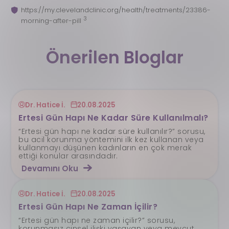
https://my.clevelandclinic.org/health/treatments/23386-
3
morning-after-pill
Önerilen Bloglar
Dr. Hatice İ.
20.08.2025
Ertesi Gün Hapı Ne Kadar Süre Kullanılmalı?
“Ertesi gün hapı ne kadar süre kullanılır?” sorusu,
bu acil korunma yöntemini ilk kez kullanan veya
kullanmayı düşünen kadınların en çok merak
ettiği konular arasındadır.
Devamını Oku
Dr. Hatice İ.
20.08.2025
Ertesi Gün Hapı Ne Zaman İçilir?
“Ertesi gün hapı ne zaman içilir?” sorusu,
korunmasız cinsel ilişki yaşayan veya mevcut