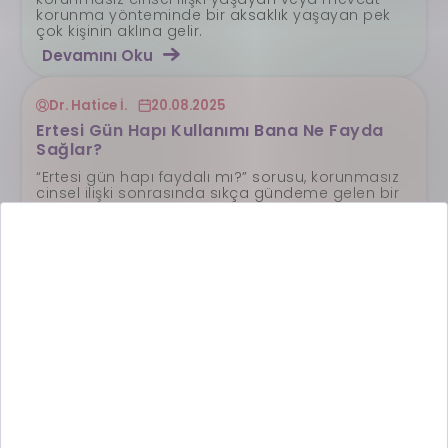
korunma yönteminde bir aksaklık yaşayan pek
çok kişinin aklına gelir.
Devamını Oku
Dr. Hatice İ.
20.08.2025
Ertesi Gün Hapı Kullanımı Bana Ne Fayda
Sağlar?
“Ertesi gün hapı faydalı mı?” sorusu, korunmasız
cinsel ilişki sonrasında sıkça gündeme gelen bir
konudur.
Devamını Oku
Dr. Hatice İ.
20.08.2025
Ertesi Gün Hapı Kullanımı İçin Yaş Sınırı Var
mı?
Ertesi gün hapı yaş sınırı, erken veya ileri yaştaki
kadınlar tarafından sıkça merak edilen
konulardan bir tanesidir.
Devamını Oku
Ertesi Gün Nedir?