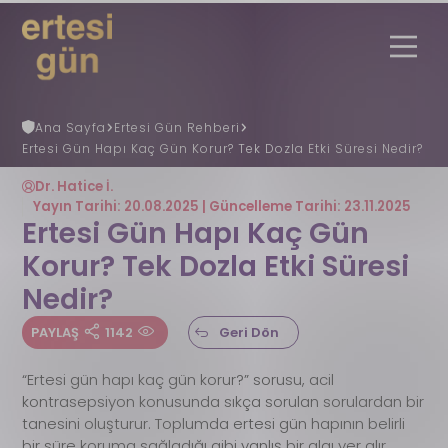
Ana Sayfa
Ertesi Gün Rehberi
Ertesi Gün Hapı Kaç Gün Korur? Tek Dozla Etki Süresi Nedir?
Uzmana Danış
Nöbetçi Eczane
Ertesi Gün
Nedir?
Dr. Hatice İ.
Ertesi Gün Rehberi
Yayın Tarihi: 20.08.2025 | Güncelleme Tarihi: 23.11.2025
Faydalı Bilgiler
Ertesi Gün Hapı Kaç Gün
REGL (ADET) GÜNÜ HESAPLAMA
Korur? Tek Dozla Etki Süresi
Gebelik Hesaplama
S.S.S
Nedir?
İletişim
PAYLAŞ
1142
Geri Dön
“Ertesi gün hapı kaç gün korur?” sorusu, acil
kontrasepsiyon konusunda sıkça sorulan sorulardan bir
tanesini oluşturur. Toplumda ertesi gün hapının belirli
bir süre koruma sağladığı gibi yanlış bir algı yer alır.