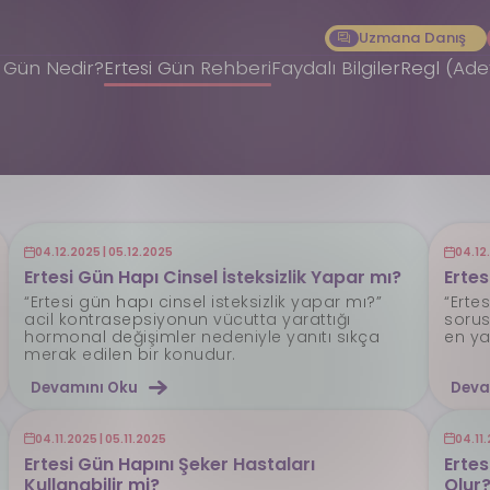
Uzmana Danış
i Gün Nedir?
Ertesi Gün Rehberi
Faydalı Bilgiler
Regl (Ad
04.12.2025 | 05.12.2025
04.12
Ertesi Gün Hapı Cinsel İsteksizlik Yapar mı?
Erte
“Ertesi gün hapı cinsel isteksizlik yapar mı?”
“Erte
acil kontrasepsiyonun vücutta yarattığı
sorus
hormonal değişimler nedeniyle yanıtı sıkça
en ya
merak edilen bir konudur.
Devamını Oku
Deva
04.11.2025 | 05.11.2025
04.11.
Ertesi Gün Hapını Şeker Hastaları
Ertes
Kullanabilir mi?
Olur