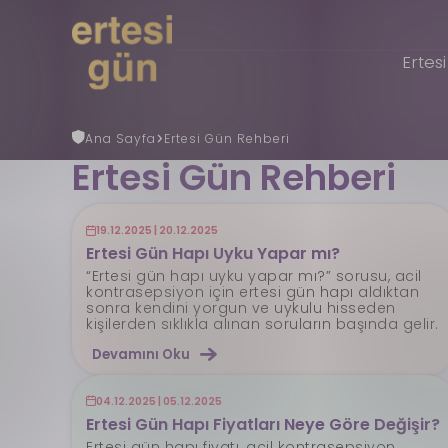
Ertes
Ana Sayfa
Ertesi Gün Rehberi
Uzmana Danış
Nöbetçi Eczane
Ertesi Gün Rehberi
Ertesi Gün
Nedir?
Ertesi Gün Rehberi
Faydalı Bilgiler
19.12.2025 | 20.12.2025
REGL (ADET) GÜNÜ HESAPLAMA
Ertesi Gün Hapı Uyku Yapar mı?
Gebelik Hesaplama
“Ertesi gün hapı uyku yapar mı?” sorusu, acil
S.S.S
kontrasepsiyon için ertesi gün hapı aldıktan
İletişim
sonra kendini yorgun ve uykulu hisseden
kişilerden sıklıkla alınan soruların başında gelir.
Devamını Oku
04.12.2025 | 05.12.2025
Ertesi Gün Hapı Fiyatları Neye Göre Değişir?
Ertesi gün hapı fiyatı, acil kontrasepsiyon