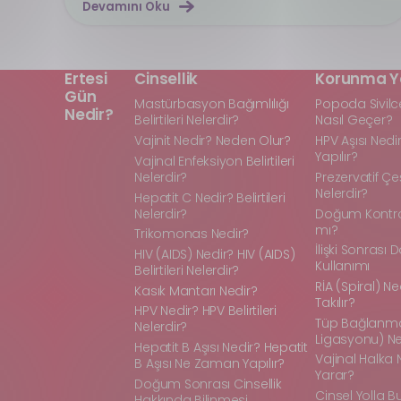
Devamını Oku
Ertesi
Cinsellik
Korunma Y
Gün
Mastürbasyon Bağımlılığı
Popoda Sivilc
Nedir?
Belirtileri Nelerdir?
Nasıl Geçer?
Vajinit Nedir? Neden Olur?
HPV Aşısı Nedi
Yapılır?
Vajinal Enfeksiyon Belirtileri
Nelerdir?
Prezervatif Çeşi
Nelerdir?
Hepatit C Nedir? Belirtileri
Nelerdir?
Doğum Kontrol 
mı?
Trikomonas Nedir?
İlişki Sonrası
HIV (AIDS) Nedir? HIV (AIDS)
Kullanımı
Belirtileri Nelerdir?
RİA (Spiral) Ne
Kasık Mantarı Nedir?
Takılır?
HPV Nedir? HPV Belirtileri
Tüp Bağlanma
Nelerdir?
Ligasyonu) Ne
Hepatit B Aşısı Nedir? Hepatit
Vajinal Halka 
B Aşısı Ne Zaman Yapılır?
Yarar?
Doğum Sonrası Cinsellik
Cinsel Yolla B
Hakkında Bilinmesi