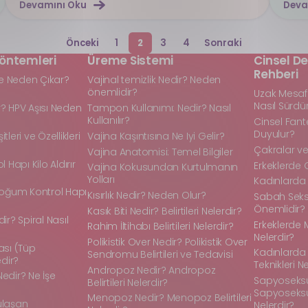
Devamını Oku
Deva
Önceki
1
2
3
4
Sonraki
öntemleri
Üreme Sistemi
Cinsel De
Rehberi
e Neden Çıkar?
Vajinal temizlik Nedir? Neden
önemlidir?
Uzak Mesafe 
Nasıl Sürdü
r? HPV Aşısı Neden
Tampon Kullanımı: Nedir? Nasıl
Kullanılır?
Cinsel Fant
Duyulur?
tleri ve Özellikleri
Vajina Kaşıntısına Ne Iyi Gelir?
Çakralar ve 
Vajina Anatomisi: Temel Bilgiler
Hapı Kilo Aldırır
Erkeklerde 
Vajina Kokusundan Kurtulmanın
Yolları
Kadınlarda 
 Doğum Kontrol Hapı
Kısırlık Nedir? Neden Olur?
Sabah Seks
Önemlidir?
Kasık Biti Nedir? Belirtileri Nelerdir?
dir? Spiral Nasıl
Erkeklerde 
Rahim İltihabı Belirtileri Nelerdir?
Nelerdir?
Polikistik Over Nedir? Polikistik Over
sı (Tüp
Kadınlarda
Sendromu Belirtileri ve Tedavisi
dir?
Teknikleri N
Andropoz Nedir? Andropoz
Nedir? Ne İşe
Sapyoseksüe
Belirtileri Nelerdir?
Sapyoseksüel
Menopoz Nedir? Menopoz Belirtileri
ulaşan
Nelerdir?