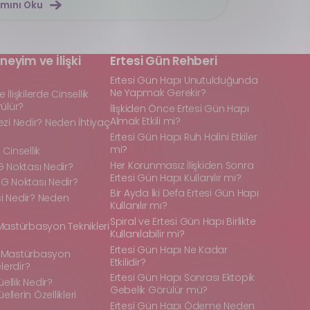
mını Oku
neyim ve İlişki
Ertesi Gün Rehberi
Ertesi Gün Hapı Unutulduğunda
Ne Yapmak Gerekir?
İlişkilerde Cinsellik
rülür?
İlişkiden Önce Ertesi Gün Hapı
Almak Etkili mi?
ezi Nedir? Neden İhtiyaç
Ertesi Gün Hapı Ruh Halini Etkiler
mi?
Cinsellik
Her Korunmasız İlişkiden Sonra
G Noktası Nedir?
Ertesi Gün Hapı Kullanılır mı?
G Noktası Nedir?
Bir Ayda İki Defa Ertesi Gün Hapı
i Nedir? Neden
Kullanılır mı?
Spiral ve Ertesi Gün Hapı Birlikte
Mastürbasyon Teknikleri
Kullanılabilir mi?
Ertesi Gün Hapı Ne Kadar
 Mastürbasyon
Etkilidir?
elerdir?
Ertesi Gün Hapı Sonrası Ektopik
llik Nedir?
Gebelik Görülür mü?
lerin Özellikleri
Ertesi Gün Hapı Ödeme Neden