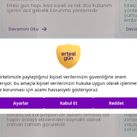
Ertesi gün hapı, kısa süreli ve tek doz kullanım
Ertes
içeren acil gebelik korunma yöntemidir.
yönte
yumur
embr
Devamını Oku
Deva
31.10.2025 | 21.11.2025
31.10.
Ertesi Gün Hapının Hormonlara Etkisi var mı
Ertes
Ertesi gün hapının hormonlara etkisi
, acil
Ertes
korunma yöntemi kullanmak durumunda
yumur
kadınların merak ettiği konulardan bir
oluşt
tanesidir.
Devamını Oku
Deva
31.10.2025 | 24.11.2025
31.10.
Ertesi Gün Hapı Vajinada Yanma Yapar mı?
Erte
Ertesi gün hapından sonra vajinada yanma
“Erte
sorunu, sık karşılaşılan bir durum olmasa da
hapın
hapın dolaylı etkilerinden kaynaklı olarak
zorla
zaman zaman görülebilir.
yaşay
sorul