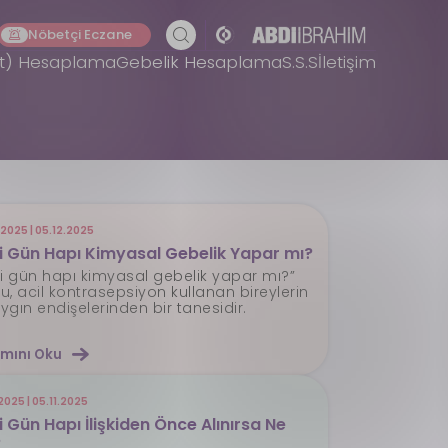
Nöbetçi Eczane
et) Hesaplama
Gebelik Hesaplama
S.S.S
İletişim
.2025 | 05.12.2025
si Gün Hapı Kimyasal Gebelik Yapar mı?
si gün hapı kimyasal gebelik yapar mı?”
u, acil kontrasepsiyon kullanan bireylerin
ygın endişelerinden bir tanesidir.
mını Oku
2025 | 05.11.2025
i Gün Hapı İlişkiden Önce Alınırsa Ne
?