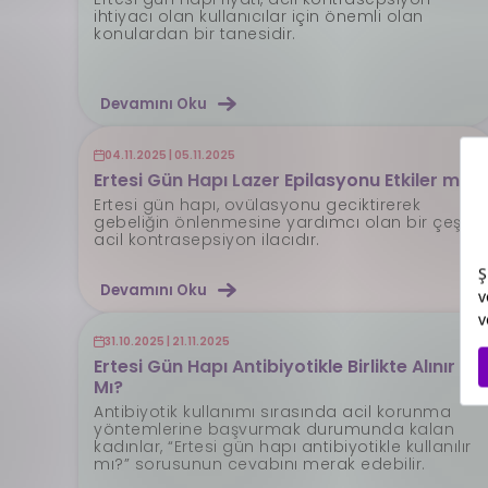
ihtiyacı olan kullanıcılar için önemli olan
konulardan bir tanesidir.
Devamını Oku
04.11.2025 | 05.11.2025
Ertesi Gün Hapı Lazer Epilasyonu Etkiler mi?
Ertesi gün hapı, ovülasyonu geciktirerek
gebeliğin önlenmesine yardımcı olan bir çeşit
acil kontrasepsiyon ilacıdır.
Devamını Oku
31.10.2025 | 21.11.2025
Ertesi Gün Hapı Antibiyotikle Birlikte Alınır
Mı?
Antibiyotik kullanımı sırasında acil korunma
yöntemlerine başvurmak durumunda kalan
kadınlar, “Ertesi gün hapı antibiyotikle kullanılır
mı?”
sorusunun cevabını merak edebilir.