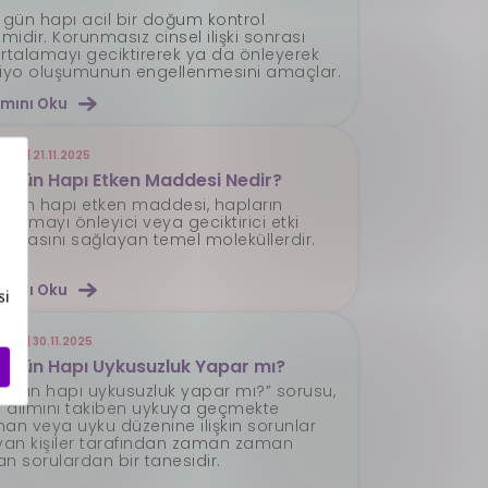
i gün hapı acil bir doğum kontrol
midir. Korunmasız cinsel ilişki sonrası
talamayı geciktirerek ya da önleyerek
iyo oluşumunun engellenmesini amaçlar.
mını Oku
2025 | 21.11.2025
i Gün Hapı Etken Maddesi Nedir?
i gün hapı etken maddesi, hapların
tlamayı önleyici veya geciktirici etki
urmasını sağlayan temel moleküllerdir.
mını Oku
2025 | 30.11.2025
si Gün Hapı Uykusuzluk Yapar mı?
si gün hapı uykusuzluk yapar mı?” sorusu,
 alımını takiben uykuya geçmekte
nan veya uyku düzenine ilişkin sorunlar
an kişiler tarafından zaman zaman
an sorulardan bir tanesidir.